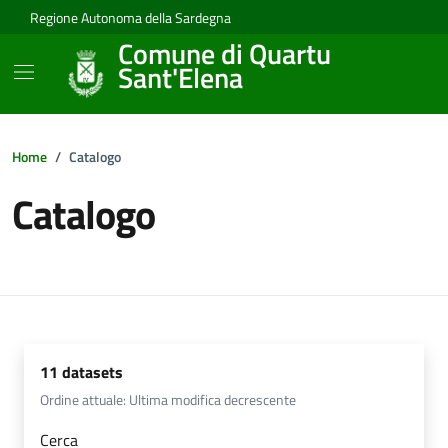
Vai ai contenuti
Vai al footer
Regione Autonoma della Sardegna
Comune di Quartu
Sant'Elena
Home
Catalogo
Catalogo
11 datasets
Ordine attuale: Ultima modifica decrescente
Cerca